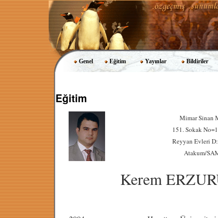
Genel
Eğitim
Yayınlar
Bildiriler
Eğitim
Mimar Sinan 
151. Sokak No=1
Reyyan Evleri D
Atakum/SA
Kerem ERZU