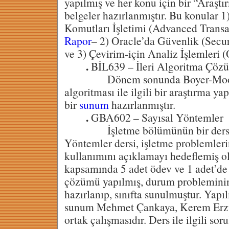
yapılmış ve her konu için bir “Araşt
belgeler hazırlanmıştır. Bu konular 
Komutları İşletimi (Advanced Transa
Rapor
– 2) Oracle’da Güvenlik (Secur
ve 3) Çevirim-için Analiz İşlemleri
.
BİL639 – İleri Algoritma Çö
Dönem sonunda Boyer-Moore 
algoritması ile ilgili bir araştırma yap
bir
sunum
hazırlanmıştır.
.
GBA602 – Sayısal Yöntemler
İşletme bölümünün bir dersi o
Yöntemler dersi, işletme problemleri
kullanımını açıklamayı hedeflemiş ol
kapsamında 5 adet ödev ve 1 adet’d
çözümü yapılmış, durum problemini
hazırlanıp, sınıfta sunulmuştur. Yapı
sunum Mehmet Çankaya, Kerem Erzu
ortak çalışmasıdır. Ders ile ilgili so