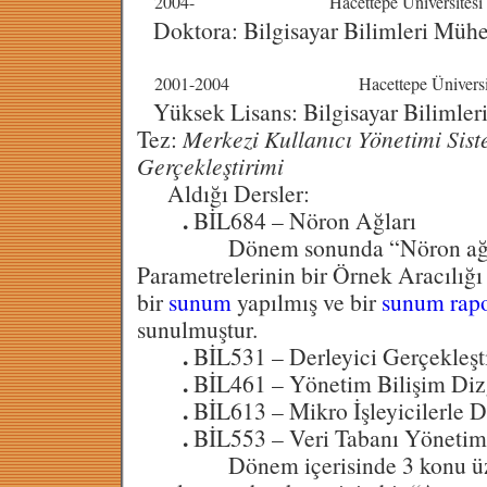
2004-
Hacettepe Üniversitesi
Doktora: Bilgisayar Bilimleri Mühe
2001-2004
Hacettepe Üniversi
Yüksek Lisans: Bilgisayar Bilimler
Tez:
Merkezi Kullanıcı Yönetimi Sist
Gerçekleştirimi
Aldığı Dersler:
.
BİL684 – Nöron Ağları
Dönem sonunda “Nöron ağlar
Parametrelerinin bir Örnek Aracılığı
bir
sunum
yapılmış ve bir
sunum rap
sunulmuştur.
.
BİL531 – Derleyici Gerçekleşti
.
BİL461 – Yönetim Bilişim Diz
.
BİL613 – Mikro İşleyicilerle 
.
BİL553 – Veri Tabanı Yönetim 
Dönem içerisinde 3 konu üzer