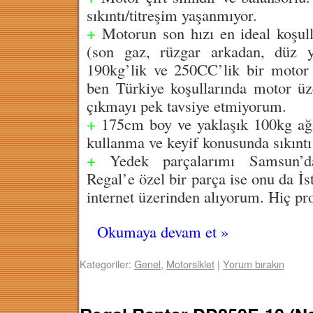
sıkıntı/titreşim yaşanmıyor.
+
Motorun son hızı en ideal koşul
(son gaz, rüzgar arkadan, düz y
190kg’lik ve 250CC’lik bir motor 
ben Türkiye koşullarında motor ü
çıkmayı pek tavsiye etmiyorum.
+
175cm boy ve yaklaşık 100kg ağır
kullanma ve keyif konusunda sıkınt
+
Yedek parçalarımı Samsun’d
Regal’e özel bir parça ise onu da İ
internet üzerinden alıyorum. Hiç 
Okumaya devam et
»
Kategoriler:
Genel
,
Motorsiklet
|
Yorum bırakın