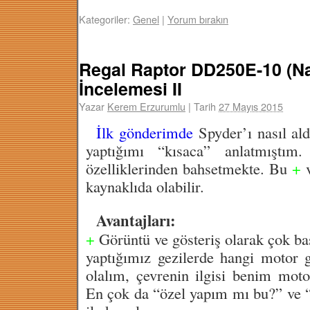
Kategoriler:
Genel
|
Yorum bırakın
Regal Raptor DD250E-10 (Na
İncelemesi II
Yazar
Kerem Erzurumlu
|
Tarih
27 Mayıs 2015
İlk gönderimde
Spyder’ı nasıl ald
yaptığımı “kısaca” anlatmıştım
özelliklerinden bahsetmekte. Bu
+
kaynaklıda olabilir.
Avantajları:
+
Görüntü ve gösteriş olarak çok baş
yaptığımız gezilerde hangi motor g
olalım, çevrenin ilgisi benim mot
En çok da “özel yapım mı bu?” ve “