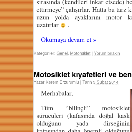
sırasında (kendileri inkar etsede) h
ettirmeye” çalışırlar. Hatta bu tarz k
uzun yolda ayaklarını motor k
uzatırlar
.
Okumaya devam et
»
Kategoriler:
Genel
,
Motorsiklet
|
Yorum bırakın
Motosiklet kıyafetleri ve ben
Yazar
Kerem Erzurumlu
|
Tarih
3 Şubat 2014
Merhabalar,
Tüm “bilinçli” motosiklet
sürücüleri (kafasında doğal kask
olduğunu yada dirseğinin
kafasından daha önemli olduğunu