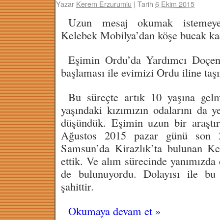
Yazar
Kerem Erzurumlu
|
Tarih
6 Ekim 2015
Uzun mesaj okumak istemeyen
Kelebek Mobilya’dan köşe bucak ka
Eşimin Ordu’da Yardımcı Doçen
başlaması ile evimizi Ordu iline taş
Bu süreçte artık 10 yaşına gel
yaşındaki kızımızın odalarını da y
düşündük. Eşimin uzun bir araştı
Ağustos 2015 pazar günü son 2
Samsun’da Kirazlık’ta bulunan Ke
ettik. Ve alım sürecinde yanımızda 
de bulunuyordu. Dolayısı ile bu 
şahittir.
Okumaya devam et
»