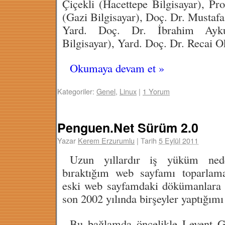
Çiçekli (Hacettepe Bilgisayar), Pr
(Gazi Bilgisayar), Doç. Dr. Mustaf
Yard. Doç. Dr. İbrahim Ayk
Bilgisayar), Yard. Doç. Dr. Recai 
Okumaya devam et
»
Kategoriler:
Genel
,
Linux
|
1 Yorum
Penguen.Net Sürüm 2.0
Yazar
Kerem Erzurumlu
|
Tarih
5 Eylül 2011
Uzun yıllardır iş yüküm ned
bıraktığım web sayfamı toparlam
eski web sayfamdaki dökümanlara 
son 2002 yılında birşeyler yaptığım
Bu bağlamda öncelikle Levent 