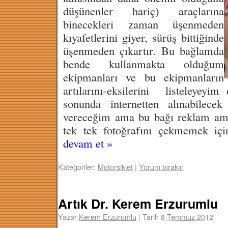
düşünenler hariç) araçlarına
binecekleri zaman üşenmeden
kıyafetlerini giyer, sürüş bittiğinde
üşenmeden çıkartır. Bu bağlamda
bende kullanmakta olduğum
ekipmanları ve bu ekipmanların
artılarını-eksilerini listeleyey
sonunda internetten alınabilece
vereceğim ama bu bağı reklam amaç
tek tek fotoğrafını çekmemek iç
devam et
»
Kategoriler:
Motorsiklet
|
Yorum bırakın
Artık Dr. Kerem Erzurumlu
Yazar
Kerem Erzurumlu
|
Tarih
8 Temmuz 2012