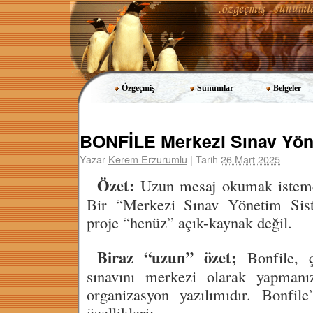
Özgeçmiş
Sunumlar
Belgeler
BONFİLE Merkezi Sınav Yön
Yazar
Kerem Erzurumlu
|
Tarih
26 Mart 2025
Özet:
Uzun mesaj okumak istemey
Bir “Merkezi Sınav Yönetim Si
proje “henüz” açık-kaynak değil.
Biraz “uzun” özet;
Bonfile, ç
sınavını merkezi olarak yapmanı
organizasyon yazılımıdır. Bonfil
özellikleri;