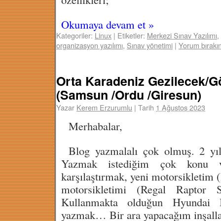
Okumaya devam et
»
Kategoriler:
Linux
|
Etiketler:
Merkezi Sınav Yazılımı
,
organizasyon yazılımı
,
Sınav yönetimi
|
Yorum bırakı
Orta Karadeniz Gezilecek/G
(Samsun /Ordu /Giresun)
Yazar
Kerem Erzurumlu
|
Tarih
1 Ağustos 2023
Merhabalar,
Blog yazmalalı çok olmuş. 2 yıl
Yazmak istediğim çok konu v
karşılaştırmak, yeni motorsikletim
motorsikletimi (Regal Raptor Sp
Kullanmakta olduğun Hyundai I
yazmak… Bir ara yapacağım inşall