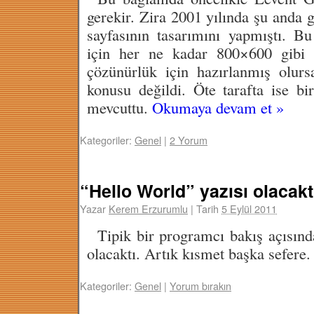
gerekir. Zira 2001 yılında şu anda
sayfasının tasarımını yapmıştı. B
için her ne kadar 800×600 gibi f
çözünürlük için hazırlanmış olur
konusu değildi. Öte tarafta ise bi
mevcuttu.
Okumaya devam et
»
Kategoriler:
Genel
|
2 Yorum
“Hello World” yazısı olacakt
Yazar
Kerem Erzurumlu
|
Tarih
5 Eylül 2011
Tipik bir programcı bakış açısın
olacaktı. Artık kısmet başka sefere.
Kategoriler:
Genel
|
Yorum bırakın