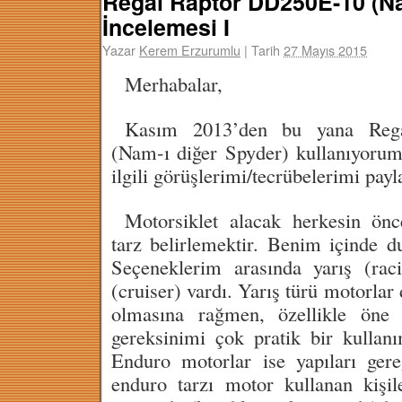
Regal Raptor DD250E-10 (Na
İncelemesi I
Yazar
Kerem Erzurumlu
|
Tarih
27 Mayıs 2015
Merhabalar,
Kasım 2013’den bu yana Reg
(Nam-ı diğer Spyder) kullanıyoru
ilgili görüşlerimi/tecrübelerimi pa
Motorsiklet alacak herkesin önc
tarz belirlemektir. Benim içinde d
Seçeneklerim arasında yarış (rac
(cruiser) vardı. Yarış türü motorlar
olmasına rağmen, özellikle öne
gereksinimi çok pratik bir kulla
Enduro motorlar ise yapıları ger
enduro tarzı motor kullanan kişil