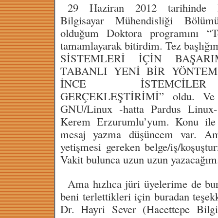
29 Haziran 2012 tarihinde Ha
Bilgisayar Mühendisliği Bölü
olduğum Doktora programını “T
tamamlayarak bitirdim. Tez baş
SİSTEMLERİ İÇİN BAŞA
TABANLI YENİ BİR YÖNTE
İNCE İSTEMCİLE
GERÇEKLEŞTİRİMİ” oldu. Ve ta
GNU/Linux -hatta Pardus Linux- i
Kerem Erzurumlu’yum. Konu ile i
mesaj yazma düşüncem var. Ama
yetişmesi gereken belge/iş/koşuştu
Vakit bulunca uzun uzun yazacağım
Ama hızlıca jüri üyelerime de bura
beni terlettikleri için buradan teşe
Dr. Hayri Sever (Hacettepe Bilgi