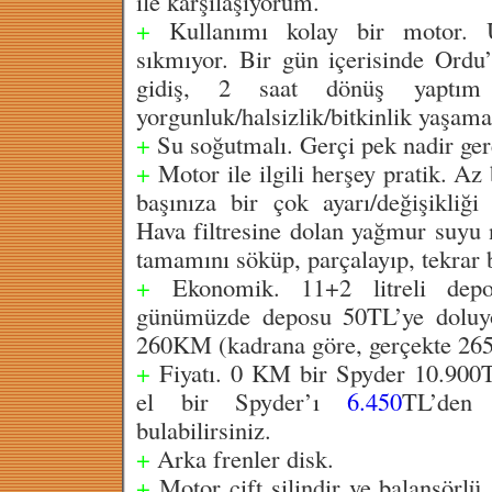
ile karşılaşıyorum.
+
Kullanımı kolay bir motor. 
sıkmıyor. Bir gün içerisinde Ordu’
gidiş, 2 saat dönüş yaptı
yorgunluk/halsizlik/bitkinlik yaşam
+
Su soğutmalı. Gerçi pek nadir ger
+
Motor ile ilgili herşey pratik. Az 
başınıza bir çok ayarı/değişikliği 
Hava filtresine dolan yağmur suyu 
tamamını söküp, parçalayıp, tekrar b
+
Ekonomik. 11+2 litreli depo
günümüzde deposu 50TL’ye doluyo
260KM (kadrana göre, gerçekte 26
+
Fiyatı. 0 KM bir Spyder 10.900T
el bir Spyder’ı
6.450
TL’den 
bulabilirsiniz.
+
Arka frenler disk.
+
Motor çift silindir ve balansörlü