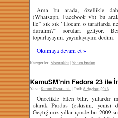
Ama bu arada, özellikle dah
(Whatsapp, Facebook vb) bu aral
ile” sık sık “Hocam o taraflarda ne
duralım?” soruları geliyor. B
toparlayayım, yayınlayayım dedim.
Okumaya devam et
»
Kategoriler:
Motorsiklet
|
Yorum bırakın
KamuSM’nin Fedora 23 ile 
Yazar
Kerem Erzurumlu
|
Tarih
8 Haziran 2016
Öncelikle bilen bilir, yıllardır 
olarak Pardus (eskisini, yenisi 
Geçtiğimiz yıllar içinde bir 2009 s