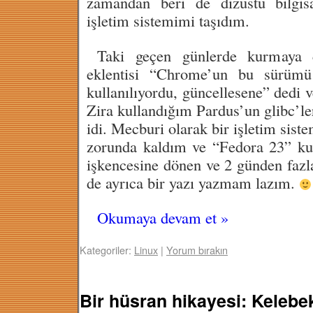
zamandan beri de dizüstü bilgis
işletim sistemimi taşıdım.
Taki geçen günlerde kurmaya 
eklentisi “Chrome’un bu sürüm
kullanılıyordu, güncellesene” dedi
Zira kullandığım Pardus’un glibc’l
idi. Mecburi olarak bir işletim sis
zorunda kaldım ve “Fedora 23” ku
işkencesine dönen ve 2 günden fazla
de ayrıca bir yazı yazmam lazım.
Okumaya devam et
»
Kategoriler:
Linux
|
Yorum bırakın
Bir hüsran hikayesi: Kelebe